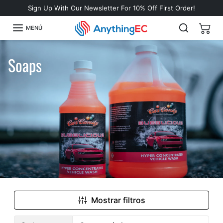
Omitir al contenido
Sign Up With Our Newsletter For 10% Off First Order!
MENÚ
Soaps
Mostrar filtros